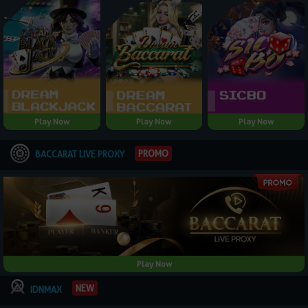
Play Now
Play Now
Play Now
PROMO
BACCARAT LIVE PROXY
Play Now
NEW
IDNMAX