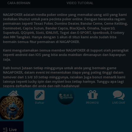
CARA BERMAIN
VIDEO TUTORIAL
NAGAPOKER
adalah media poker online yang memakai uang asli yang kami
sediakan khusus untuk para pecinta poker online. Dengan beraneka ragam
permainan seperti Texas Poker, Domino Dealer, Bandar Ceme, Ceme Keliling,
Dominobet, Capsa Susun, Bandar Capsa, Blackjack, Omaha, Super10,
Superbull, QQspirit, Slots, IDNLIVE, Togel dan E-SPORT, sportbook, E-lottery
dan MM Tangkas. Hanya dengan 1 akun di situs kami anda sudah bisa
bermain semua fitur permainan di
NAGAPOKER
.
Kami mengutamakan semua member
NAGAPOKER
di support oleh perangkat
seperti android dan IOS yang bisa anda mainkan dimanapun dan kapanpun
saja.
Raih bonus jutaan setiap minggunya untuk anda yang bermain game
NAGAPOKER
, dalam event ini menentukan siapa yang paling tinggi dalam
turnover dari 1 s/d 10 setiap minggunya, rasakan juga bonus menarik kami
lainnya seperti lucky spin dan mysteri box setiap harinya. Tunggu apa lagi
segera daftarkan diri anda dan raih hadiahnya!
Cara Pembayaran:
HOME
Daftar
PROMOSI
LIVE CHAT