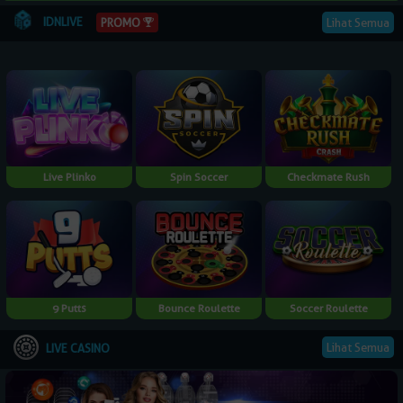
IDNLIVE
PROMO
Lihat Semua
Live Plinko
Spin Soccer
Checkmate Rush
9 Putts
Bounce Roulette
Soccer Roulette
Lihat Semua
LIVE CASINO