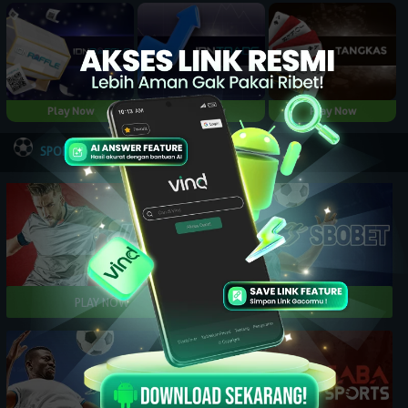
Play Now
Play Now
Play Now
NEW
SPORTBOOK