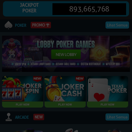
JACKPOT
893,665,768
POKER
© 2026 NagaPoker. All Rights Reserved | 18+
PROMO
Lihat Semua
POKER
Lihat Semua
NEW
ARCADE